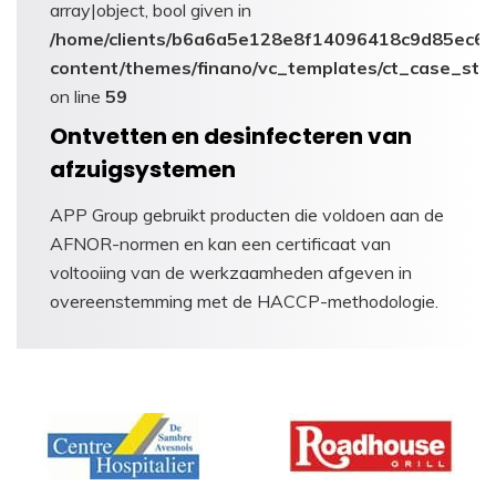
array|object, bool given in
/home/clients/b6a6a5e128e8f14096418c9d85ec6c6
content/themes/finano/vc_templates/ct_case_stu
on line
59
Ontvetten en desinfecteren van
afzuigsystemen
APP Group gebruikt producten die voldoen aan de
AFNOR-normen en kan een certificaat van
voltooiing van de werkzaamheden afgeven in
overeenstemming met de HACCP-methodologie.