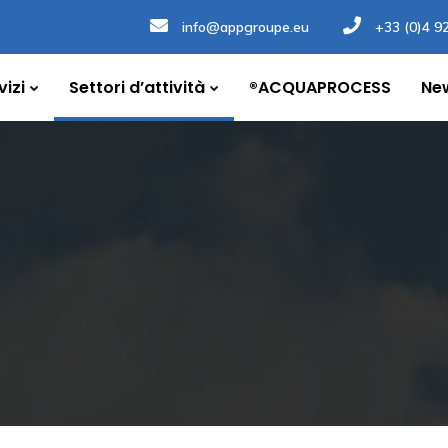
info@appgroupe.eu
+33 (0)4 9
vizi
Settori d’attività
®ACQUAPROCESS
Ne