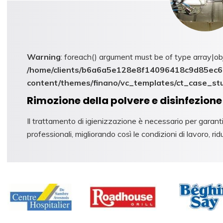
Warning
: foreach() argument must be of type array|obj
/home/clients/b6a6a5e128e8f14096418c9d85ec6c
content/themes/finano/vc_templates/ct_case_st
Rimozione della polvere e disinfezione 
Il trattamento di igienizzazione è necessario per garantire
professionali, migliorando così le condizioni di lavoro, ridu