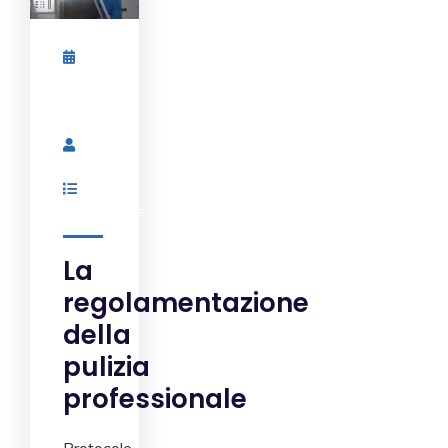
Maggio
10,
2023
By
Admin
Ristorazione
La
regolamentazione
della
pulizia
professionale
Protocole