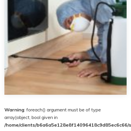
Warning
: foreach() argument must be of type
array|object, bool given in
/home/clients/b6a6a5e128e8f14096418c9d85ec6c66/s