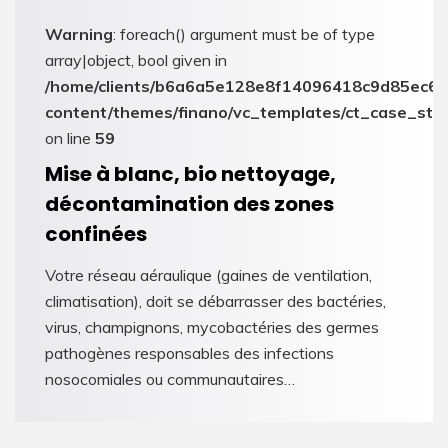
Warning
: foreach() argument must be of type
array|object, bool given in
6/sites/appgroupe.eu/wp-
/home/clients/b6a6a5e128e8f14096418c9d85ec6c6
dies_carousel.php
content/themes/finano/vc_templates/ct_case_stu
on line
59
Mise à blanc, bio nettoyage,
décontamination des zones
confinées
Votre réseau aéraulique (gaines de ventilation,
climatisation), doit se débarrasser des bactéries,
virus, champignons, mycobactéries des germes
pathogènes responsables des infections
nosocomiales ou communautaires…