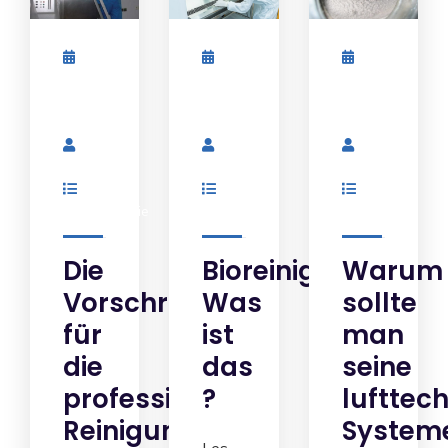
Mai
Mai
Mai
10,
10,
10,
2023
2023
2023
By
By
By
Admin
Admin
Admin
Gastronomie
Gesundheit
Tertïar
Die
Bioreinigung
Warum
Vorschriften
Was
sollte
für
ist
man
die
das
seine
professionelle
?
lufttec
Reinigung
System
Les