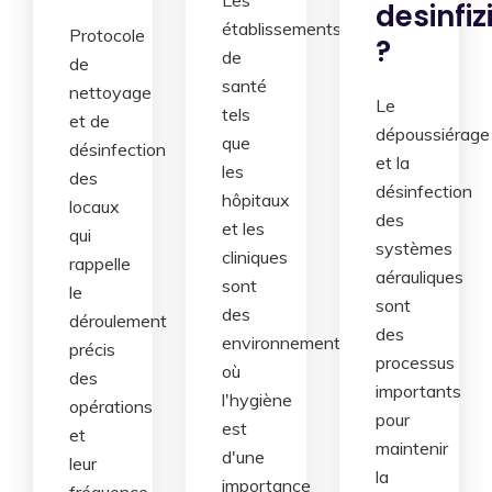
desinfiz
établissements
Protocole
?
de
de
santé
nettoyage
Le
tels
et de
dépoussiérage
que
désinfection
et la
les
des
désinfection
hôpitaux
locaux
des
et les
qui
systèmes
cliniques
rappelle
aérauliques
sont
le
sont
des
déroulement
des
environnements
précis
processus
où
des
importants
l'hygiène
opérations
pour
est
et
maintenir
d'une
leur
la
importance
fréquence,